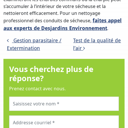
s’accumuler à l’intérieur de votre sécheuse et la
nettoieront efficacement. Pour un nettoyage
faites appel
professionnel des conduits de sécheuse,
aux experts de Desjardins Environnement
.
Post navigation
Gestion parasitaire /
Test de la qualité de
Extermination
l’air
Vous cherchez plus de
réponse?
Prenez contact avec nous.